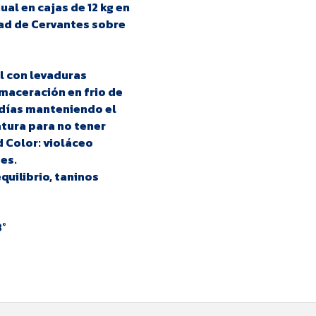
l en cajas de 12 kg en
dad de Cervantes sobre
 con levaduras
maceración en frio de
 días manteniendo el
tura para no tener
 Color: violáceo
es.
quilibrio, taninos
8°