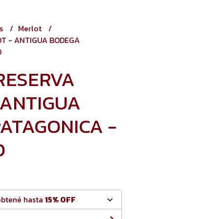
os
Merlot
OT - ANTIGUA BODEGA
O
RESERVA
 ANTIGUA
ATAGONICA -
O
obtené hasta
15% OFF