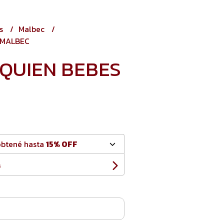
os
Malbec
 MALBEC
 QUIEN BEBES
obtené hasta
15% OFF
s