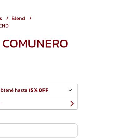
os
Blend
END
N COMUNERO
obtené hasta
15% OFF
s