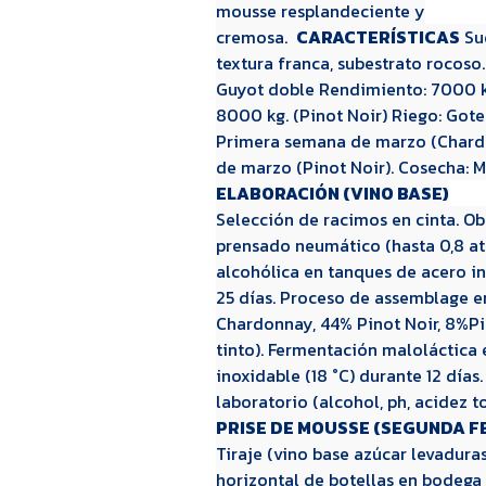
mousse resplandeciente y
cremosa.
CARACTERÍSTICAS
Sue
textura franca, subestrato rocoso
Guyot doble Rendimiento: 7000 k
8000 kg. (Pinot Noir) Riego: Got
Primera semana de marzo (Chard
de marzo (Pinot Noir). Cosecha: M
ELABORACIÓN (VINO BASE)
Selección de racimos en cinta. O
prensado neumático (hasta 0,8 a
alcohólica en tanques de acero in
25 días. Proceso de assemblage 
Chardonnay, 44% Pinot Noir, 8%P
tinto). Fermentación maloláctica
inoxidable (18 °C) durante 12 días.
laboratorio (alcohol, ph, acidez to
PRISE DE MOUSSE (SEGUNDA 
Tiraje (vino base azúcar levaduras
horizontal de botellas en bodega