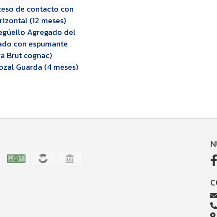
oceso de contacto con
rizontal (12 meses)
Degúello Agregado del
izado con espumante
ra Brut cognac)
ozal Guarda (4 meses)
N
C