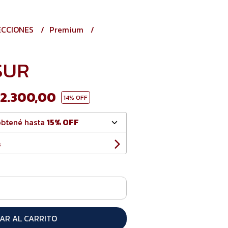
ECCIONES
Premium
SUR
2.300,00
14
% OFF
obtené hasta
15% OFF
s
AR AL CARRITO